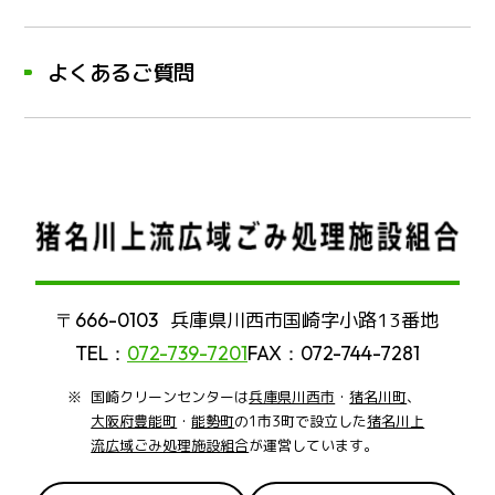
よくあるご質問
兵庫県川西市国崎字小路13番地
〒666-0103
TEL：
072-739-7201
FAX：072-744-7281
国崎クリーンセンターは
兵庫県川西市
・
猪名川町
、
大阪府豊能町
・
能勢町
の1市3町で設立した
猪名川上
流広域ごみ処理施設組合
が運営しています。