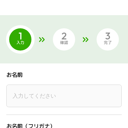
入力
確認
完了
お名前
お名前（フリガナ）