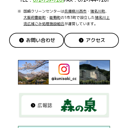
国崎クリーンセンターは
兵庫県川西市
・
猪名川町
、
大阪府豊能町
・
能勢町
の1市3町で設立した
猪名川上
流広域ごみ処理施設組合
が運営しています。
お問い合わせ
アクセス