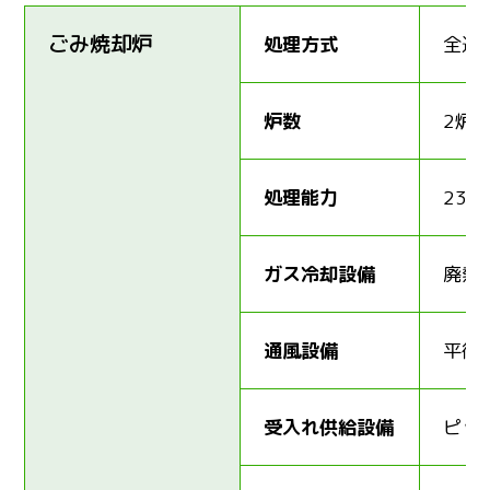
ごみ焼却炉
処理方式
全連
炉数
2炉
処理能力
235
ガス冷却設備
廃熱
通風設備
平衡
受入れ供給設備
ピッ