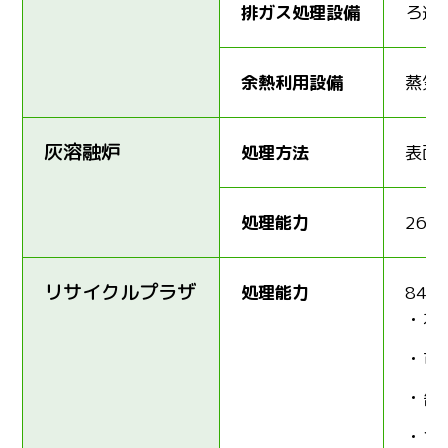
排ガス処理設備
ろ過
余熱利用設備
蒸気
灰溶融炉
処理方法
表面
処理能力
26t
リサイクルプラザ
処理能力
84t/
不
可
缶
プ